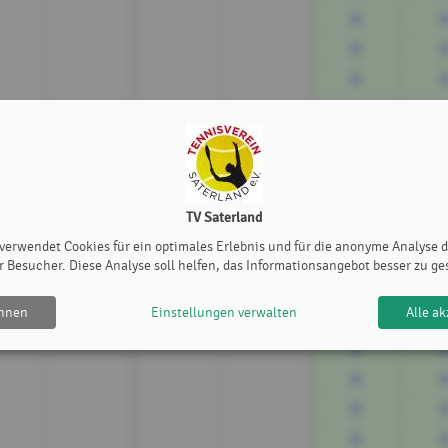
TV Saterland
 verwendet Cookies für ein optimales Erlebnis und für die anonyme Analyse 
r Besucher. Diese Analyse soll helfen, das Informationsangebot besser zu ge
ehnen
Einstellungen verwalten
Alle ak