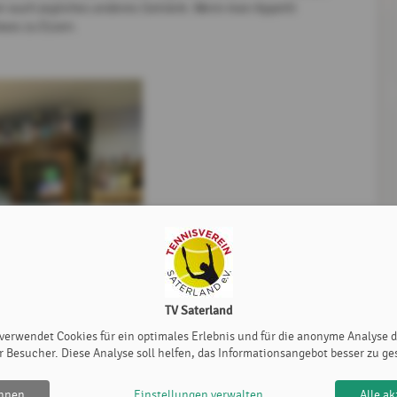
ber auch jegliches anderes Getränk. Wenn man Appetit
twas zu Essen.
TV Saterland
 verwendet Cookies für ein optimales Erlebnis und für die anonyme Analyse 
r Besucher. Diese Analyse soll helfen, das Informationsangebot besser zu ge
ehnen
Einstellungen verwalten
Alle ak